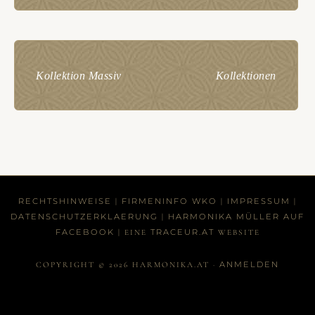
Kollektion Massiv
Kollektionen
RECHTSHINWEISE
FIRMENINFO WKO
IMPRESSUM
|
|
|
DATENSCHUTZERKLAERUNG
HARMONIKA MÜLLER AUF
|
FACEBOOK
TRACEUR.AT
| EINE
WEBSITE
ANMELDEN
COPYRIGHT © 2026 HARMONIKA.AT ·