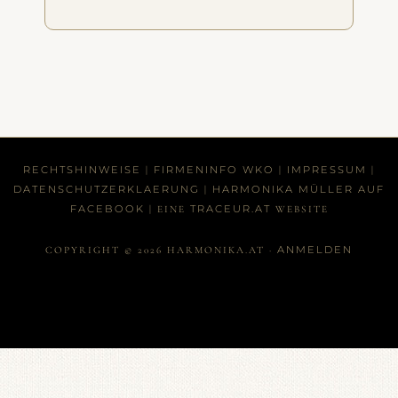
RECHTSHINWEISE
FIRMENINFO WKO
IMPRESSUM
|
|
|
DATENSCHUTZERKLAERUNG
HARMONIKA MÜLLER AUF
|
FACEBOOK
TRACEUR.AT
| EINE
WEBSITE
ANMELDEN
COPYRIGHT © 2026 HARMONIKA.AT ·