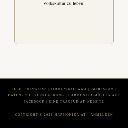
Volkskultur zu leben!
RECHTSHINWEISE
|
FIRMENINFO WKO
|
IMPRESSUM
|
DATENSCHUTZERKLAERUNG
|
HARMONIKA MÜLLER AUF
FACEBOOK
| EINE
TRACEUR.AT
WEBSITE
COPYRIGHT © 2026 HARMONIKA.AT ·
ANMELDEN