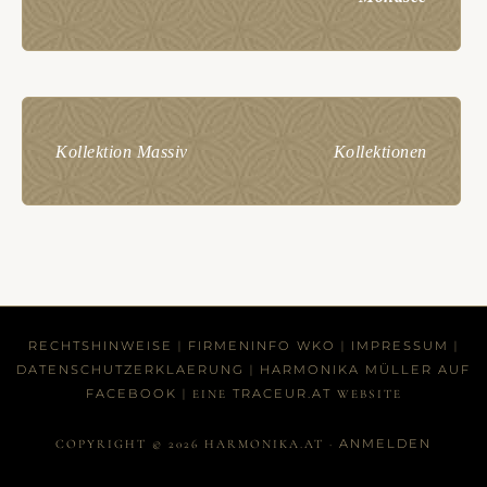
Kollektion Massiv
Kollektionen
RECHTSHINWEISE
FIRMENINFO WKO
IMPRESSUM
|
|
|
DATENSCHUTZERKLAERUNG
HARMONIKA MÜLLER AUF
|
FACEBOOK
TRACEUR.AT
| EINE
WEBSITE
ANMELDEN
COPYRIGHT © 2026 HARMONIKA.AT ·