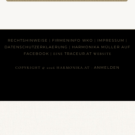
RECHTSHINWEISE
FIRMENINFO WKO
IMPRESSUM
|
|
|
DATENSCHUTZERKLAERUNG
HARMONIKA MÜLLER AUF
|
FACEBOOK
TRACEUR.AT
| EINE
WEBSITE
ANMELDEN
COPYRIGHT © 2026 HARMONIKA.AT ·